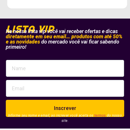
LISTA
VIP
Na nossa lista vip você vai receber ofertas e dicas
diretamente em seu email… produtos com até 50%
e as novidades
do mercado você vai ficar sabendo
primeiro!
Inscrever
Informe seu nome e email, ao increver você aceita os
termos
do nosso
site.